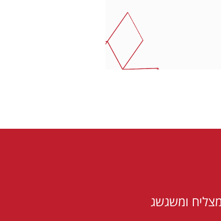
מצליח ומשגשג